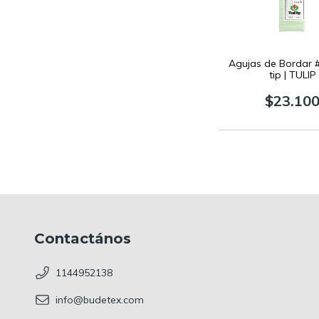
Agujas de Bordar 
tip | TULIP
$23.10
Contactános
1144952138
info@budetex.com