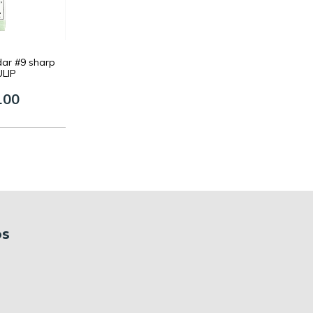
dar #9 sharp
ULIP
100
os