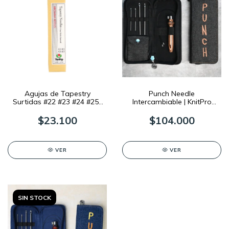
Agujas de Tapestry
Punch Needle
Surtidas #22 #23 #24 #25 |
Intercambiable | KnitPro
TULIP
EARTHY
$23.100
$104.000
VER
VER
SIN STOCK