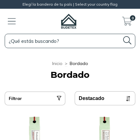
Elegí la bandera de tu país | Select your country flag
0
Inicio
>
Bordado
Bordado
Filtrar