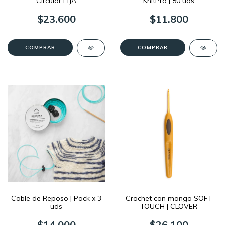
Circular FIJA
KnitPro | 50 uds
$23.600
$11.800
COMPRAR
Cable de Reposo | Pack x 3
Crochet con mango SOFT
uds
TOUCH | CLOVER
$14.000
$26.100