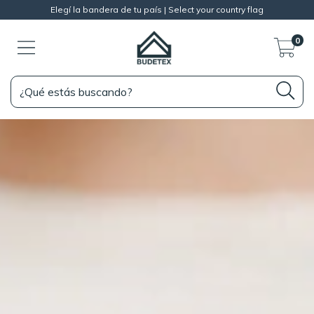
Elegí la bandera de tu país | Select your country flag
0