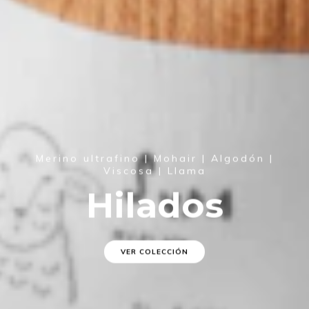
Merino ultrafino | Mohair | Algodón |
Viscosa | Llama
Hilados
VER COLECCIÓN