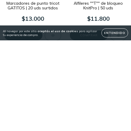
Marcadores de punto tricot
Alfileres ""T"" de bloqueo
GATITOS | 20 uds surtidos
KnitPro | 50 uds
$13.000
$11.800
Al navegar por este sitio
aceptás el uso de cookies
para agilizar
ENTENDIDO
tu experiencia de compra.
COMPRAR
SIN STOCK
ENVÍO GRATIS
Bloqueadores de Tejido de
Set KnitPro MINDFUL
4 & 8 agujas | KnitPro
GRATITUDE | Agujas