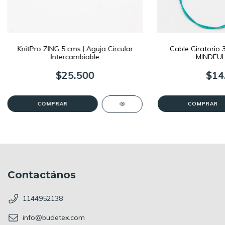
KnitPro ZING 5 cms | Aguja Circular
Cable Giratorio 
Intercambiable
MINDFUL 
$25.500
$14
COMPRAR
COMPRAR
Contactános
1144952138
info@budetex.com