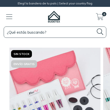
Elegí la bandera de tu país | Select your country flag
0
SIN STOCK
ENVÍO GRATIS