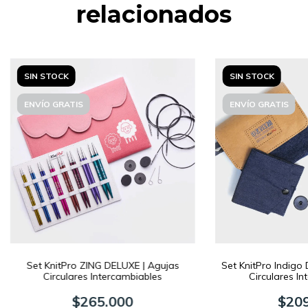
relacionados
SIN STOCK
SIN STOCK
ENVÍO GRATIS
ENVÍO GRATIS
Set KnitPro ZING DELUXE | Agujas
Set KnitPro Indigo 
Circulares Intercambiables
Circulares In
$265.000
$209