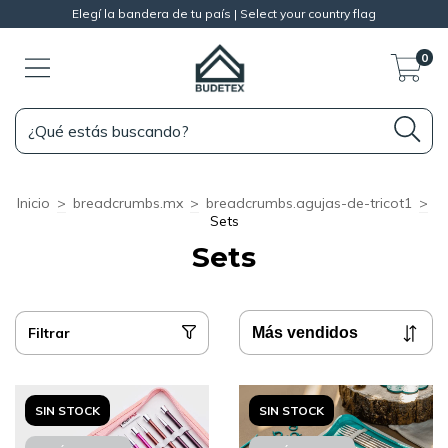
Elegí la bandera de tu país | Select your country flag
0
Inicio
>
breadcrumbs.mx
>
breadcrumbs.agujas-de-tricot1
>
Sets
Sets
Filtrar
SIN STOCK
SIN STOCK