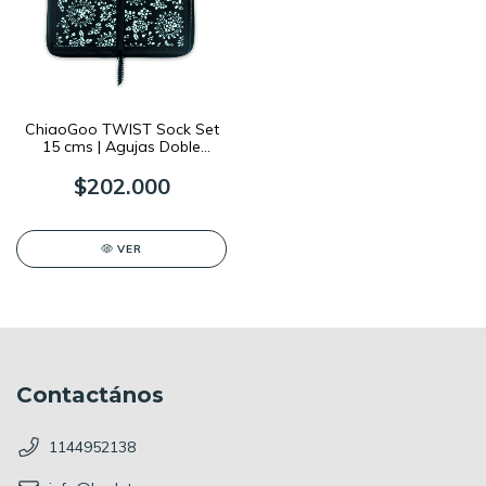
ChiaoGoo TWIST Sock Set
15 cms | Agujas Doble
Punta
$202.000
VER
Contactános
1144952138