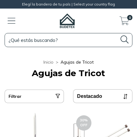
Elegí la bandera de tu país | Select your country flag
0
Inicio
>
Agujas de Tricot
Agujas de Tricot
Filtrar
30
%
OFF