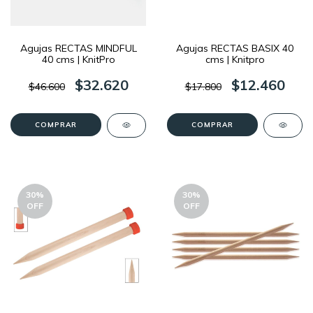
Agujas RECTAS MINDFUL
Agujas RECTAS BASIX 40
40 cms | KnitPro
cms | Knitpro
$32.620
$12.460
$46.600
$17.800
COMPRAR
COMPRAR
30
%
30
%
OFF
OFF