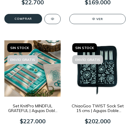
$22.700
$169.000
COMPRAR
VER
SIN STOCK
SIN STOCK
ENVÍO GRATIS
ENVÍO GRATIS
Set KnitPro MINDFUL
ChiaoGoo TWIST Sock Set
GRATEFUL | Agujas Doble
15 cms | Agujas Doble
Punta
Punta
$227.000
$202.000