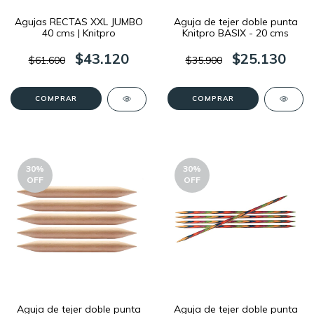
Agujas RECTAS XXL JUMBO
Aguja de tejer doble punta
40 cms | Knitpro
Knitpro BASIX - 20 cms
$43.120
$25.130
$61.600
$35.900
COMPRAR
COMPRAR
30
%
30
%
OFF
OFF
Aguja de tejer doble punta
Aguja de tejer doble punta