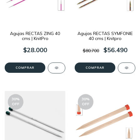
Agujas RECTAS ZING 40
Agujas RECTAS SYMFONIE
cms | KnitPro
40 cms | Knitpro
$28.000
$56.490
$80.700
COMPRAR
COMPRAR
30
%
30
%
OFF
OFF