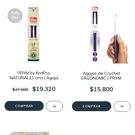
30
%
OFF
PRYM by KnitPro
Agujas de Crochet
NATURAL13 cms | Aguja
ERGONOMIC | PRYM
Circular Intercambiable
$19.320
$15.800
$27.600
COMPRAR
COMPRAR