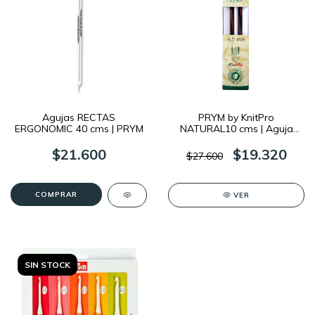
Agujas RECTAS
PRYM by KnitPro
ERGONOMIC 40 cms | PRYM
NATURAL10 cms | Aguja
Circular Intercambiable
$21.600
$19.320
$27.600
COMPRAR
VER
SIN STOCK