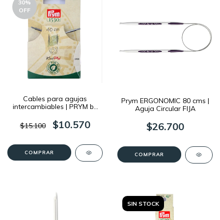
30
%
OFF
Cables para agujas
Prym ERGONOMIC 80 cms |
intercambiables | PRYM by
Aguja Circular FIJA
KnitPro
$10.570
$26.700
$15.100
COMPRAR
COMPRAR
SIN STOCK