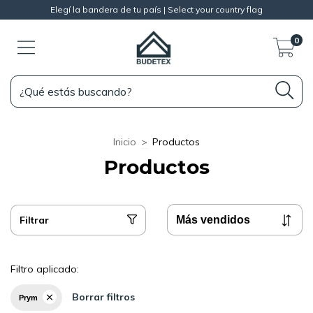
Elegí la bandera de tu país | Select your country flag
0
Inicio
>
Productos
Productos
Filtrar
Filtro aplicado:
Borrar filtros
Prym