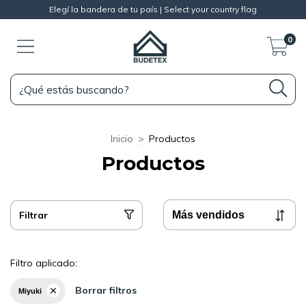
Elegí la bandera de tu país | Select your country flag
0
Inicio
>
Productos
Productos
Filtrar
Filtro aplicado:
Borrar filtros
Miyuki