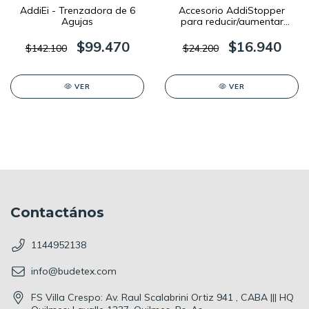
AddiEi - Trenzadora de 6
Accesorio AddiStopper
Agujas
para reducir/aumentar
puntos en la AddiExpress
Professional y AddiExpress
$99.470
$16.940
$142.100
$24.200
King
VER
VER
Contactános
1144952138
info@budetex.com
FS Villa Crespo: Av. Raul Scalabrini Ortiz 941 , CABA ||| HQ