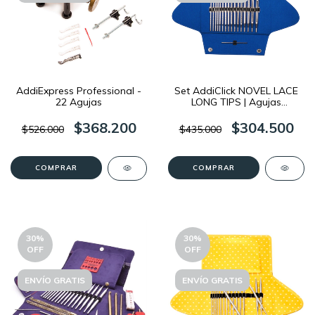
AddiExpress Professional -
Set AddiClick NOVEL LACE
22 Agujas
LONG TIPS | Agujas
Circulares Intercambiables
$368.200
$304.500
$526.000
$435.000
30
%
30
%
OFF
OFF
ENVÍO GRATIS
ENVÍO GRATIS