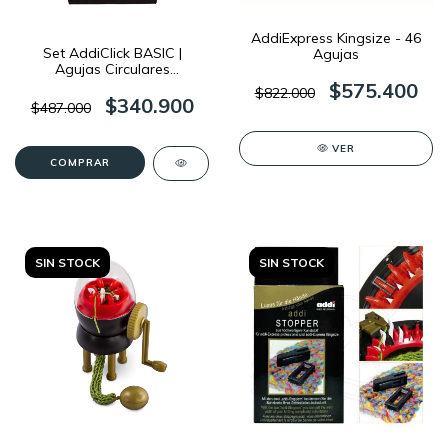
AddiExpress Kingsize - 46
Set AddiClick BASIC |
Agujas
Agujas Circulares
Intercambiables
$575.400
$822.000
$340.900
$487.000
VER
SIN STOCK
SIN STOCK