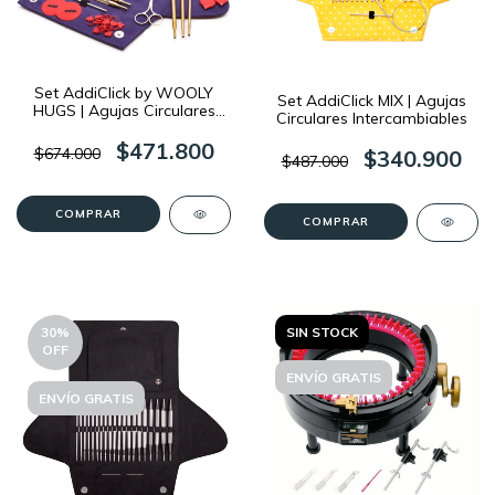
Set AddiClick by WOOLY
Set AddiClick MIX | Agujas
HUGS | Agujas Circulares
Circulares Intercambiables
Intercambiables
$471.800
$674.000
$340.900
$487.000
30
%
SIN STOCK
OFF
ENVÍO GRATIS
ENVÍO GRATIS