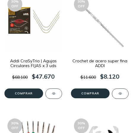
30
%
30
%
OFF
OFF
Addi CraSyTrio | Agujas
Crochet de acero super fina
Circulares FIJAS x 3 uds
ADDI
$47.670
$8.120
$68.100
$11.600
COMPRAR
COMPRAR
30
%
30
%
OFF
OFF