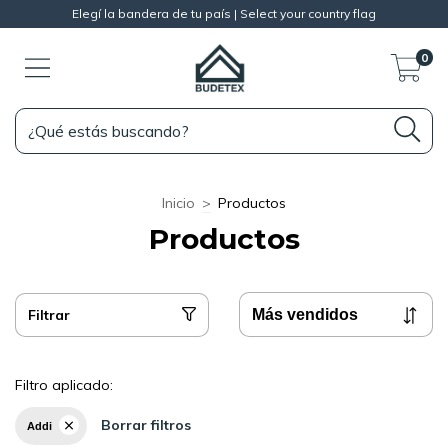
Elegí la bandera de tu país | Select your country flag
0
Inicio
>
Productos
Productos
Filtrar
Filtro aplicado:
Borrar filtros
Addi