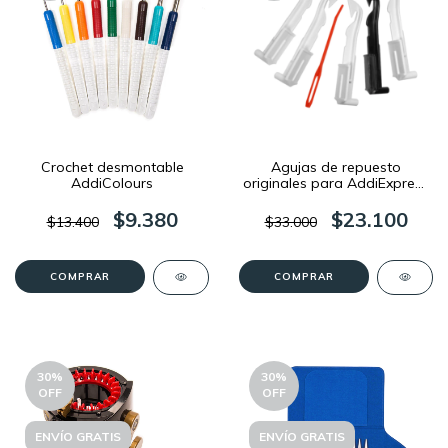
Crochet desmontable
Agujas de repuesto
AddiColours
originales para AddiExpress
Professional y AddiExpress
Kingsize
$9.380
$23.100
$13.400
$33.000
COMPRAR
30
%
30
%
OFF
OFF
ENVÍO GRATIS
ENVÍO GRATIS