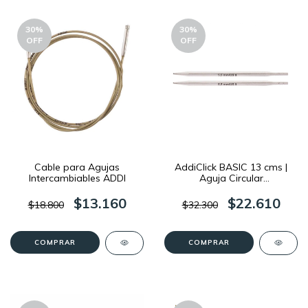
30
%
30
%
OFF
OFF
Cable para Agujas
AddiClick BASIC 13 cms |
Intercambiables ADDI
Aguja Circular
Intercambiable
$13.160
$22.610
$18.800
$32.300
COMPRAR
COMPRAR